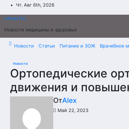
Перейти
Чт. Авг 6th, 2026
к
содержимому
cdmarf.ru
Новости медицины и здоровья
Новости
Статьи
Питание и ЗОЖ
Врачебное 
Новости
Ортопедические ор
движения и повыше
От
Alex
Май 22, 2023