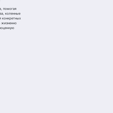
а, помогая
ва, коленные
я конкретных
ь жизненно
ноценную