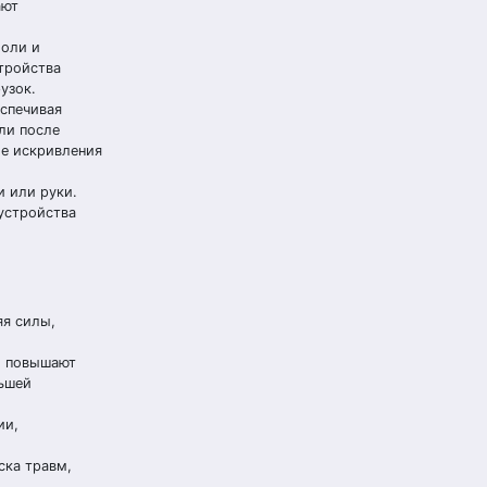
ают
боли и
тройства
узок.
еспечивая
ли после
ие искривления
и или руки.
 устройства
яя силы,
ы повышают
льшей
ии,
ска травм,
.