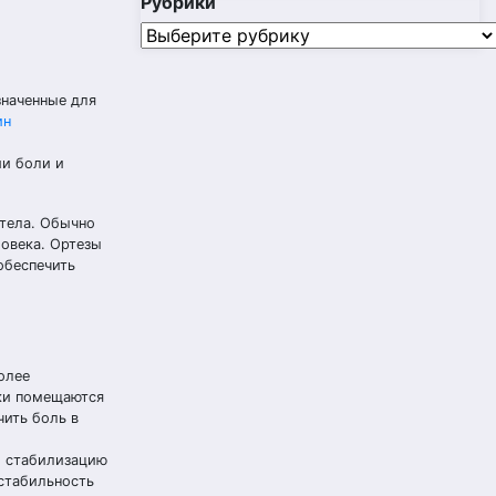
Рубрики
Рубрики
значенные для
ин
ии боли и
 тела. Обычно
ловека. Ортезы
обеспечить
олее
вки помещаются
чить боль в
и стабилизацию
естабильность