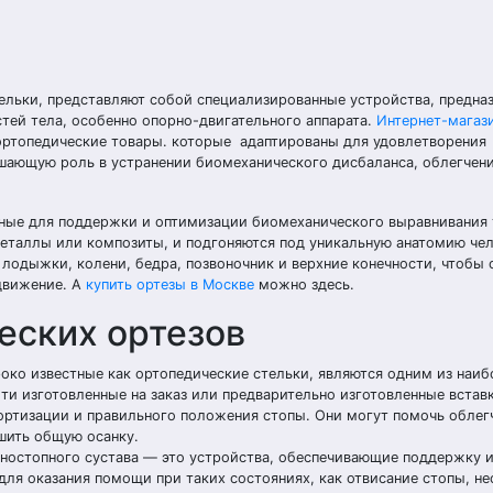
ельки, представляют собой специализированные устройства, предна
тей тела, особенно опорно-двигательного аппарата.
Интернет-магаз
ортопедические товары. которые адаптированы для удовлетворения
шающую роль в устранении биомеханического дисбаланса, облегчен
нные для поддержки и оптимизации биомеханического выравнивания
 металлы или композиты, и подгоняются под уникальную анатомию че
 лодыжки, колени, бедра, позвоночник и верхние конечности, чтобы 
движение. А
купить ортезы в Москве
можно здесь.
еских ортезов
око известные как ортопедические стельки, являются одним из наиб
ти изготовленные на заказ или предварительно изготовленные вста
ортизации и правильного положения стопы. Они могут помочь облег
шить общую осанку.
еностопного сустава — это устройства, обеспечивающие поддержку 
для оказания помощи при таких состояниях, как отвисание стопы, н