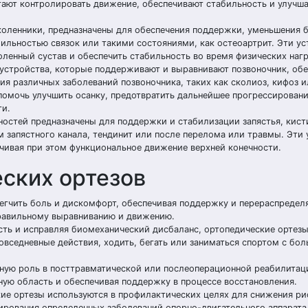
ают контролировать движение, обеспечивают стабильность и улучш
аколенники, предназначены для обеспечения поддержки, уменьшения 
ильностью связок или такими состояниями, как остеоартрит. Эти ус
ленный сустав и обеспечить стабильность во время физических нагр
 устройства, которые поддерживают и выравнивают позвоночник, об
ия различных заболеваний позвоночника, таких как сколиоз, кифоз и
 помочь улучшить осанку, предотвратить дальнейшее прогрессирован
ти.
ностей предназначены для поддержки и стабилизации запястья, кист
м запястного канала, тендинит или после перелома или травмы. Эти
чивая при этом функциональное движение верхней конечности.
ских ортезов
егчить боль и дискомфорт, обеспечивая поддержку и перераспредел
правильному выравниванию и движению.
сть и исправляя биомеханический дисбаланс, ортопедические ортез
вседневные действия, ходить, бегать или заниматься спортом с бо
ную роль в посттравматической или послеоперационной реабилитац
ую область и обеспечивая поддержку в процессе восстановления.
ие ортезы используются в профилактических целях для снижения ри
ирования определенных заболеваний опорно-двигательного аппарата