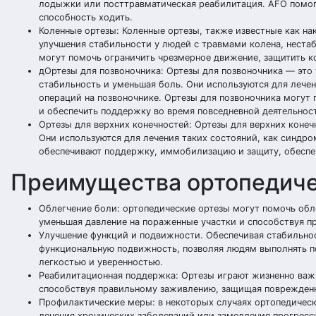
лодыжки или посттравматическая реабилитация. AFO помог
способность ходить.
Коленные ортезы: Коленные ортезы, также известные как н
улучшения стабильности у людей с травмами колена, нестаб
могут помочь ограничить чрезмерное движение, защитить ко
дОртезы для позвоночника: Ортезы для позвоночника — это
стабильность и уменьшая боль. Они используются для лечен
операций на позвоночнике. Ортезы для позвоночника могут
и обеспечить поддержку во время повседневной деятельнос
Ортезы для верхних конечностей: Ортезы для верхних конеч
Они используются для лечения таких состояний, как синдро
обеспечивают поддержку, иммобилизацию и защиту, обеспе
Преимущества ортопедиче
Облегчение боли: ортопедические ортезы могут помочь обл
уменьшая давление на пораженные участки и способствуя 
Улучшение функций и подвижности. Обеспечивая стабильно
функциональную подвижность, позволяя людям выполнять по
легкостью и уверенностью.
Реабилитационная поддержка: Ортезы играют жизненно важ
способствуя правильному заживлению, защищая поврежденн
Профилактические меры: в некоторых случаях ортопедическ
лечения хронических заболеваний или замедления прогресс