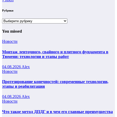
Рубрики
Рубрики
You missed
Новости
Монтаж ленточного, свайного и плитного фундамента в
Тюмени: технологии и этапы работ
04.08.2026
Alex
Новости
Протезирование конечностей: современные технологии,
этапы и реабилитация
04.08.2026
Alex
Новости
Что такое метод ДПДГ и в чем его главные преимущества