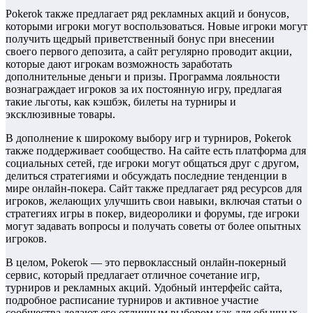
Pokerok также предлагает ряд рекламных акций и бонусов,
которыми игроки могут воспользоваться. Новые игроки могут
получить щедрый приветственный бонус при внесении
своего первого депозита, а сайт регулярно проводит акции,
которые дают игрокам возможность заработать
дополнительные деньги и призы. Программа лояльности
вознаграждает игроков за их постоянную игру, предлагая
такие льготы, как кэшбэк, билеты на турниры и
эксклюзивные товары.
В дополнение к широкому выбору игр и турниров, Pokerok
также поддерживает сообщество. На сайте есть платформа для
социальных сетей, где игроки могут общаться друг с другом,
делиться стратегиями и обсуждать последние тенденции в
мире онлайн-покера. Сайт также предлагает ряд ресурсов для
игроков, желающих улучшить свои навыки, включая статьи о
стратегиях игры в покер, видеоролики и форумы, где игроки
могут задавать вопросы и получать советы от более опытных
игроков.
В целом, Pokerok — это первоклассный онлайн-покерный
сервис, который предлагает отличное сочетание игр,
турниров и рекламных акций. Удобный интерфейс сайта,
подробное расписание турниров и активное участие
сообщества делают его отличным выбором как для обычных