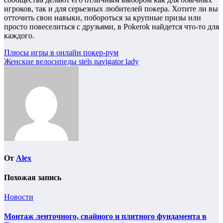
игроков, так и для серьезных любителей покера. Хотите ли вы
отточить свои навыки, побороться за крупные призы или
просто повеселиться с друзьями, в Pokerok найдется что-то для
каждого.
Навигация
Плюсы игры в онлайн покер-рум
Женские велосипеды stels navigator lady
по
записям
От
Alex
Похожая запись
Новости
Монтаж ленточного, свайного и плитного фундамента в