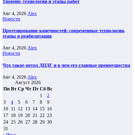
Тюмени: технологии и этапы работ
Авг 4, 2026
Alex
Новости
Протезирование конечностей: современные технологии,
этапы и реабилитация
Авг 4, 2026
Alex
Новости
Что такое метод ДПДГ и в чем его главные преимущества
Авг 4, 2026
Alex
Август 2026
Пн
Вт
Ср
Чт
Пт
Сб
Вс
1
2
3
4
5
6
7
8
9
10
11
12
13
14
15
16
17
18
19
20
21
22
23
24
25
26
27
28
29
30
31
« Июл