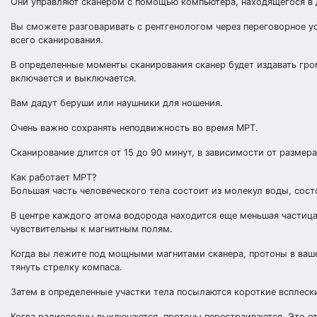
Они управляют сканером с помощью компьютера, находящегося в д
Вы сможете разговаривать с рентгенологом через переговорное у
всего сканирования.
В определенные моменты сканирования сканер будет издавать гро
включается и выключается.
Вам дадут беруши или наушники для ношения.
Очень важно сохранять неподвижность во время МРТ.
Сканирование длится от 15 до 90 минут, в зависимости от разме
Как работает МРТ?
Большая часть человеческого тела состоит из молекул воды, сос
В центре каждого атома водорода находится еще меньшая частиц
чувствительны к магнитным полям.
Когда вы лежите под мощными магнитами сканера, протоны в ваше
тянуть стрелку компаса.
Затем в определенные участки тела посылаются короткие всплеск
Когда радиоволны выключаются, протоны перестраиваются. Это о