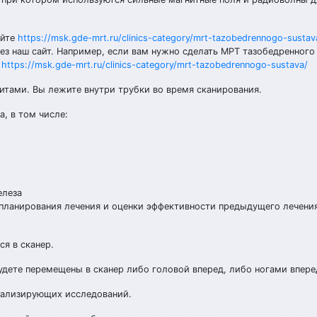
айте
https://msk.gde-mrt.ru/clinics-category/mrt-tazobedrennogo-sustav
з наш сайт. Например, если вам нужно сделать МРТ тазобедренного 
—
https://msk.gde-mrt.ru/clinics-category/mrt-tazobedrennogo-sustava/
тами. Вы лежите внутри трубки во время сканирования.
, в том числе:
елеза
 планирования лечения и оценки эффективности предыдущего лечения
я в сканер.
будете перемещены в сканер либо головой вперед, либо ногами впере
уализирующих исследований.