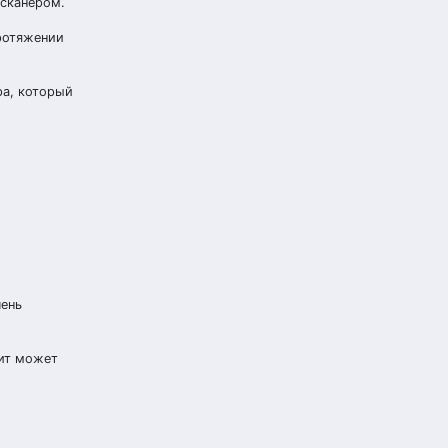
 сканером.
протяжении
ра, который
чень
нит может