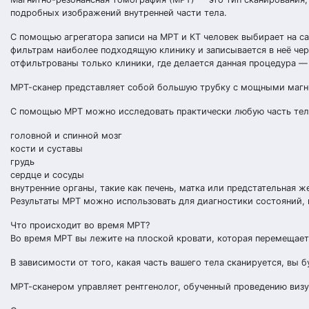
подробных изображений внутренней части тела.
С помощью агрегатора записи на МРТ и КТ человек выбирает на с
фильтрам наиболее подходящую клинику и записывается в неё чере
отфильтрованы только клиники, где делается данная процедура 
МРТ-сканер представляет собой большую трубку с мощными магни
С помощью МРТ можно исследовать практически любую часть тела
головной и спинной мозг
кости и суставы
грудь
сердце и сосуды
внутренние органы, такие как печень, матка или предстательная ж
Результаты МРТ можно использовать для диагностики состояний,
Что происходит во время МРТ?
Во время МРТ вы лежите на плоской кровати, которая перемещаетс
В зависимости от того, какая часть вашего тела сканируется, вы 
МРТ-сканером управляет рентгенолог, обученный проведению виз