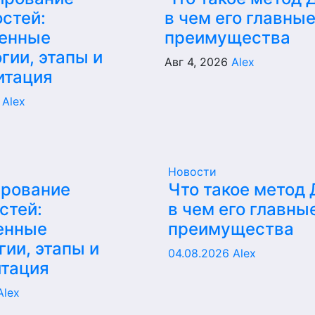
стей:
в чем его главны
енные
преимущества
гии, этапы и
Авг 4, 2026
Alex
итация
6
Alex
Новости
ирование
Что такое метод
стей:
в чем его главны
енные
преимущества
гии, этапы и
04.08.2026
Alex
итация
Alex