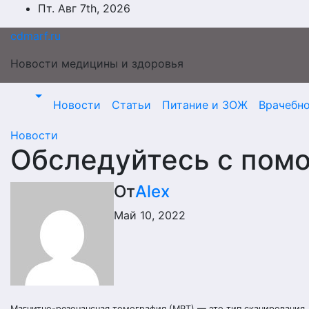
Перейти
Пт. Авг 7th, 2026
к
cdmarf.ru
содержимому
Новости медицины и здоровья
Новости
Статьи
Питание и ЗОЖ
Врачебн
Новости
Обследуйтесь с по
От
Alex
Май 10, 2022
Магнитно-резонансная томография (МРТ) — это тип сканирования,