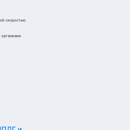
ной скоростью
в организме
ДПДГ и