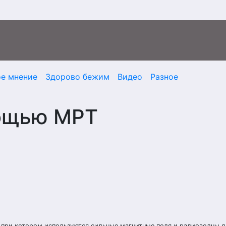
ое мнение
Здорово бежим
Видео
Разное
мощью МРТ
 при котором используются сильные магнитные поля и радиоволны д