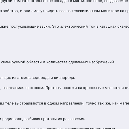
ругой комнате, чтобы он не попадал в магнитное поле, создаваемое
стройство, и они смогут видеть вас на телевизионном мониторе на 
мкие постукивающие звуки. Это электрический ток в катушках скане
ра сканируемой области и количества сделанных изображений.
тоящих из атомов водорода и кислорода.
а, называемая протоном. Протоны похожи на крошечные магниты и о
м теле выстраиваются в одном направлении, точно так же, как маг
и радиоволн, выбивая протоны из равновесия.
тправляет радиосигналы, которые улавливаются приемниками.