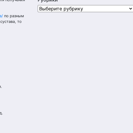
Рубрики
a/
по разным
сустава, то
.
д.