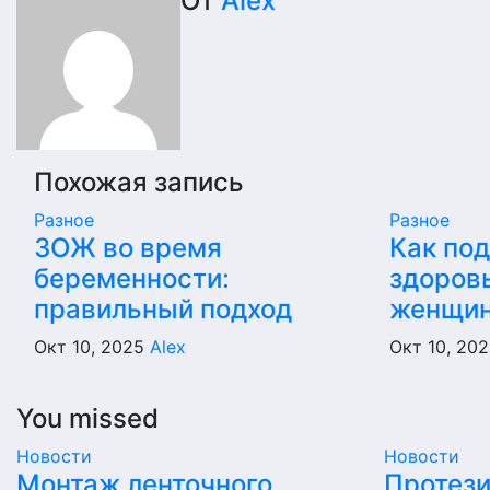
по
От
Alex
записям
Похожая запись
Разное
Разное
ЗОЖ во время
Как по
беременности:
здоров
правильный подход
женщи
Окт 10, 2025
Alex
Окт 10, 20
You missed
Новости
Новости
Монтаж ленточного,
Протез