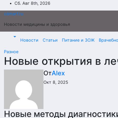
Перейти
Сб. Авг 8th, 2026
к
cdmarf.ru
содержимому
Новости медицины и здоровья
Новости
Статьи
Питание и ЗОЖ
Врачебн
Разное
Новые открытия в ле
От
Alex
Окт 8, 2025
Новые методы диагностик