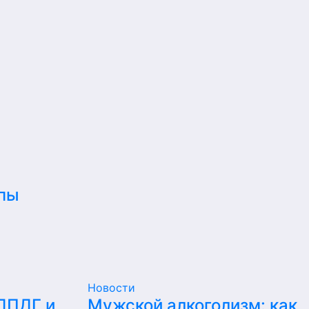
пы
Новости
 ДПДГ и
Мужской алкоголизм: как