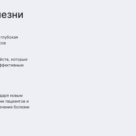
лезни
 глубокая
сов
йств, которые
эффективным
одаря новым
ни пациентов и
ечение болезни