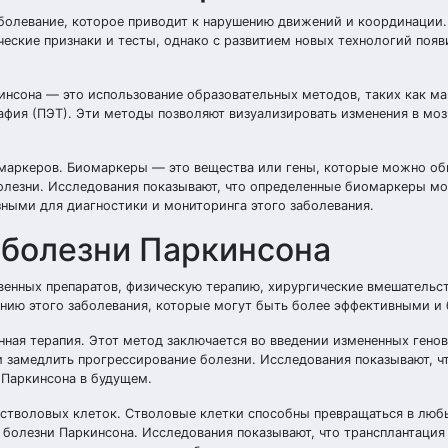
болевание, которое приводит к нарушению движений и координации.
ческие признаки и тесты, однако с развитием новых технологий поя
нсона — это использование образовательных методов, таких как ма
фия (ПЭТ). Эти методы позволяют визуализировать изменения в моз
маркеров. Биомаркеры — это вещества или гены, которые можно об
болезни. Исследования показывают, что определенные биомаркеры мо
зными для диагностики и мониторинга этого заболевания.
 болезни Паркинсона
венных препаратов, физическую терапию, хирургические вмешательст
нию этого заболевания, которые могут быть более эффективными и
ная терапия. Этот метод заключается во введении измененных генов
и замедлить прогрессирование болезни. Исследования показывают, чт
Паркинсона в будущем.
стволовых клеток. Стволовые клетки способны превращаться в люб
 болезни Паркинсона. Исследования показывают, что трансплантация