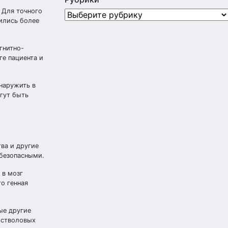
 Для точного
Рубрики
вились более
гнитно-
ге пациента и
наружить в
гут быть
ва и другие
 безопасными.
 в мозг
о генная
ые другие
 стволовых