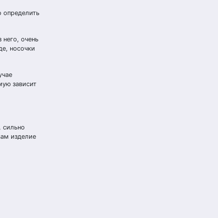
о определить
 него, очень
де, носочки
учае
мую зависит
, сильно
вам изделие