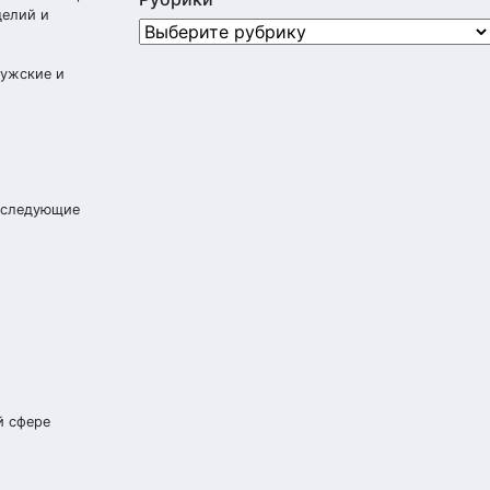
делий и
Рубрики
мужские и
т следующие
й сфере