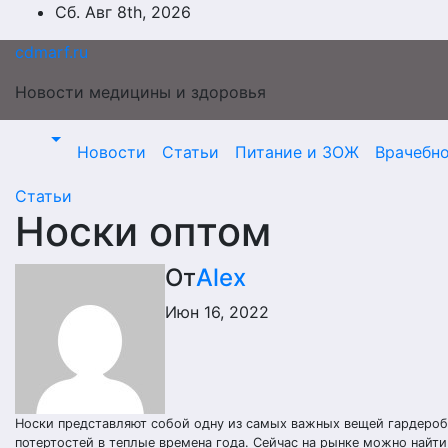
Перейти
Сб. Авг 8th, 2026
к
cdmarf.ru
содержимому
Новости медицины и здоровья
Новости
Статьи
Питание и ЗОЖ
Врачебн
Статьи
Носки оптом
От
Alex
Июн 16, 2022
Носки представляют собой одну из самых важных вещей гардероба
потертостей в теплые времена года. Сейчас на рынке можно найти 