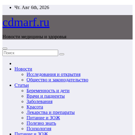
Перейти
Чт. Авг 6th, 2026
к
содержимому
cdmarf.ru
Новости медицины и здоровья
Новости
Исследования и открытия
Общество и законодательство
Статьи
Беременность и дети
Врачи и пациенты
Заболевания
Красота
Лекарства и препараты
Питание и ЗОЖ
Полезно знать
Психология
Питание и ЗОЖ