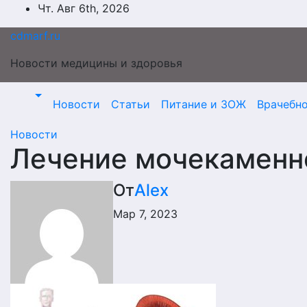
Перейти
Чт. Авг 6th, 2026
к
cdmarf.ru
содержимому
Новости медицины и здоровья
Новости
Статьи
Питание и ЗОЖ
Врачебн
Новости
Лечение мочекаменно
От
Alex
Мар 7, 2023