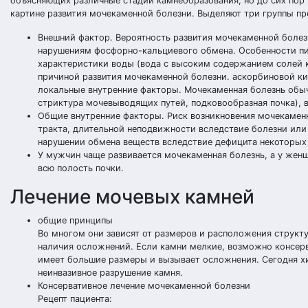
объясняющих различные стадии камнеобразования, но до сих пор 
картине развития мочекаменной болезни. Выделяют три группы п
Внешний фактор. Вероятность развития мочекаменной болез
нарушениям фосфорно-кальциевого обмена. Особенности пит
характеристики воды (вода с высоким содержанием солей ка
причиной развития мочекаменной болезни. аскорбиновой ки
локальные внутренние факторы. Мочекаменная болезнь обыч
стриктура мочевыводящих путей, подковообразная почка), 
Общие внутренние факторы. Риск возникновения мочекамен
тракта, длительной неподвижности вследствие болезни или
нарушении обмена веществ вследствие дефицита некоторых
У мужчин чаще развивается мочекаменная болезнь, а у же
всю полость почки.
Лечение мочевых камней
общие принципы
Во многом они зависят от размеров и расположения структ
наличия осложнений. Если камни мелкие, возможно консерв
имеет большие размеры и вызывает осложнения. Сегодня х
неинвазивное разрушение камня.
Консервативное лечение мочекаменной болезни
Рецепт пациента: