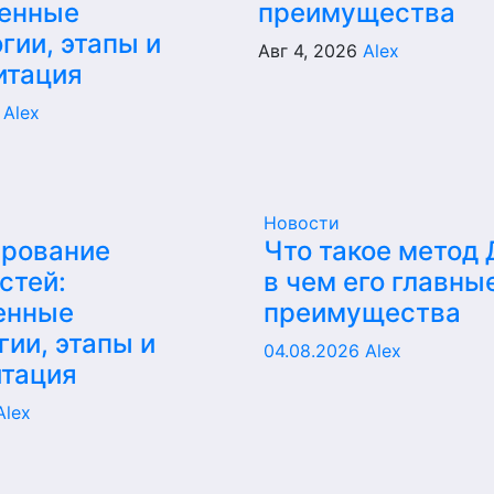
енные
преимущества
гии, этапы и
Авг 4, 2026
Alex
итация
6
Alex
Новости
ирование
Что такое метод
стей:
в чем его главны
енные
преимущества
гии, этапы и
04.08.2026
Alex
итация
Alex