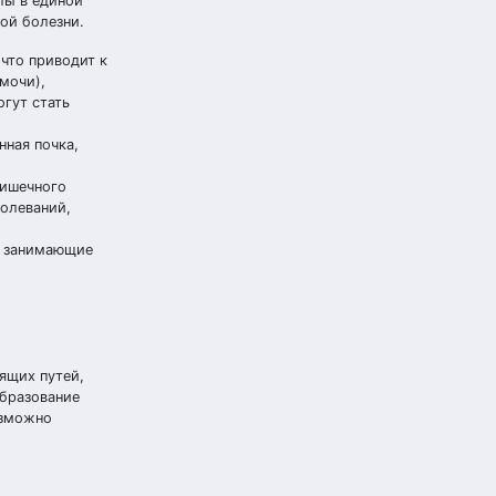
лы в единой
ой болезни.
что приводит к
мочи),
гут стать
ная почка,
кишечного
олеваний,
, занимающие
ящих путей,
образование
озможно