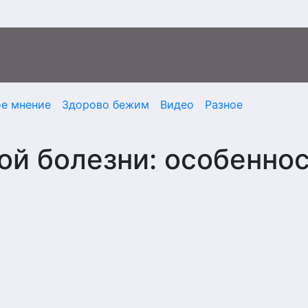
ое мнение
Здорово бежим
Видео
Разное
й болезни: особенно