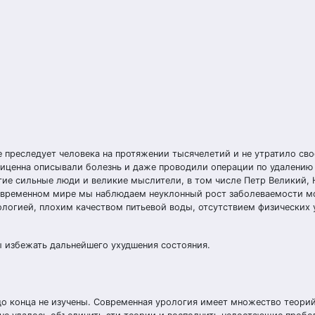
е преследует человека на протяжении тысячелетий и не утратило св
Авиценна описывали болезнь и даже проводили операции по удалению
огие сильные люди и великие мыслители, в том числе Петр Великий, 
 современном мире мы наблюдаем неуклонный рост заболеваемости 
кологией, плохим качеством питьевой воды, отсутствием физических
ы избежать дальнейшего ухудшения состояния.
о конца не изучены. Современная урология имеет множество теорий