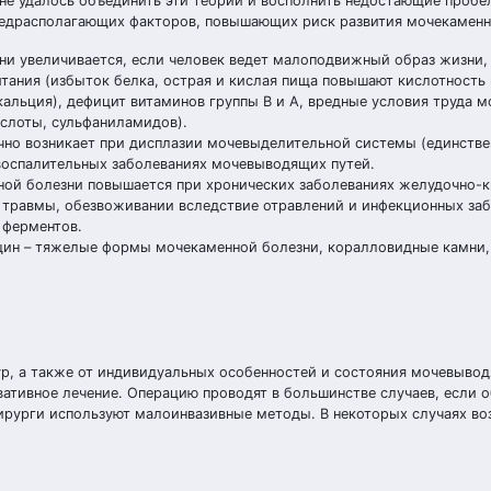
не удалось объединить эти теории и восполнить недостающие пробе
редрасполагающих факторов, повышающих риск развития мочекаменн
ни увеличивается, если человек ведет малоподвижный образ жизни, 
ания (избыток белка, острая и кислая пища повышают кислотность 
льция), дефицит витаминов группы В и А, вредные условия труда мо
слоты, сульфаниламидов).
но возникает при дисплазии мочевыделительной системы (единствен
воспалительных заболеваниях мочевыводящих путей.
ной болезни повышается при хронических заболеваниях желудочно-
 травмы, обезвоживании вследствие отравлений и инфекционных заб
 ферментов.
нщин – тяжелые формы мочекаменной болезни, коралловидные камни
ур, а также от индивидуальных особенностей и состояния мочевывод
ативное лечение. Операцию проводят в большинстве случаев, если 
ирурги используют малоинвазивные методы. В некоторых случаях в