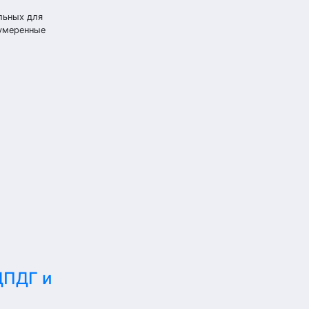
льных для
 умеренные
ДПДГ и
е