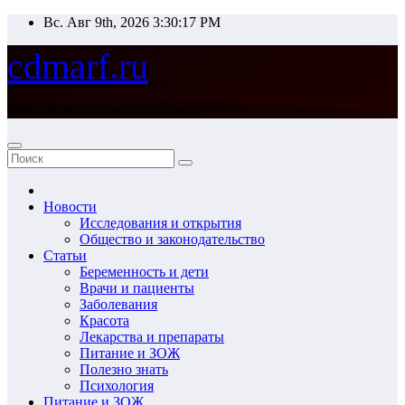
Перейти
Вс. Авг 9th, 2026
3:30:17 PM
к
содержимому
cdmarf.ru
Новости медицины и здоровья
Новости
Исследования и открытия
Общество и законодательство
Статьи
Беременность и дети
Врачи и пациенты
Заболевания
Красота
Лекарства и препараты
Питание и ЗОЖ
Полезно знать
Психология
Питание и ЗОЖ