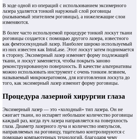
В ходе одной из операций с использованием эксимерного
лазера удаляется тонкий наружный слой роговицы
(называемый эпителием роговицы), а нижележащие слои
изменяются.
В более часто используемой процедуре тонкий лоскут ткани
роговицы создается с помощью другого лазера, известного
как фемтосекундный лазер. Наиболее широко используемый
из них известен как IntraLase. Этот лоскут затем поднимается
в сторону. Эксимерный лазер изменяет форму подлежащей
ткани, и лоскут заменяется, чтобы покрыть заново
реконструированную поверхность. В качестве альтернативы
можно использовать инструмент с очень тонким лезвием,
называемый микрокератомом, для изготовления лоскута до
того, как эксимерный лазер изменит форму роговицы.
Процедура лазерной хирургии глаза
Эксимерный лазер — это «холодный» тип лазера. Он не
сжигает ткани, но испаряет небольшое количество роговицы
каждый раз, когда луч лазера направляется на поверхность
глаза. Диаметр лазерного луча и количество импульсов,
направляемых на роговицу, тщательно контролируются с
помощью компьютерных технологий, благодаря чему