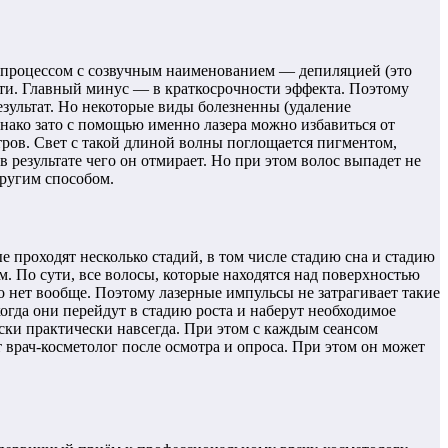
м процессом с созвучным наименованием — депиляцией (это
сти. Главный минус — в краткосрочности эффекта. Поэтому
езультат. Но некоторые виды болезненны (удаление
нако зато с помощью именно лазера можно избавиться от
тров. Свет с такой длиной волны поглощается пигментом,
 результате чего он отмирает. Но при этом волос выпадет не
другим способом.
ые проходят несколько стадий, в том числе стадию сна и стадию
. По сути, все волосы, которые находятся над поверхностью
о нет вообще. Поэтому лазерные импульсы не затрагивает такие
огда они перейдут в стадию роста и наберут необходимое
ски практически навсегда. При этом с каждым сеансом
 врач-косметолог после осмотра и опроса. При этом он может