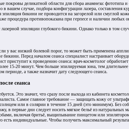
е покровы деликатной области для сбора анамнеза: фототипа и 
в вашем случае, подбора конфигурации лазера, составления кур
эпиляция бикини не проводится на загорелой или смуглой коже,
кже процедура противопоказана при герпесе и наличии любых о
 лазерной эпиляции глубокого бикини. Однако только в том случ
если у вас низкий болевой порог, то может быть применена апп
е бикини. Перед началом сеанса специалист настраивает оборудо
лист приступит к проведению сеанса: врач-косметолог обработа
более 15-20 минут. Чем больше эпилируемая зона, тем длительнее
м периоде, а также назначит дату следующего сеанса.
после сеанса
уется. Это значит, что сразу после выхода из кабинета космет
алиста. Самое главное требование — защищать кожу от ультрафи
д солнцем или в солярии в течение 15 дней (это минимум). Без 
жу, в первые дни следует носить мягкое бельё из натуральных 
собами, включая бритьё, выщипывание пинцетом или эпилятором
то есть индивидуальные. Чтобы получить максимальный результа