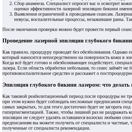
Сбор анамнеза. Специалист опросит вас и осмотрит кожны
оценки эффективности лазерной эпиляции бикини именно 
Выявления ограничений к проводимым сеансам. Лазерная 
невусы, воспалительные процессы, незажившие раны. Та
После окончания проверки можно будет провести первый сеанс
Проведение лазерной эпиляции глубокого бикини
Как правило, процедуру проводят без обезболивания. Однако 
который наносится непосредственно на поверхность кожи в зон
Когда всё будет готово и обезболивающее подействует, специа
лазера. Если область обработки небольшая, то сеанс займёт не 
противовоспалительное средство и расскажет о постпроцедурно
Эпиляция глубокого бикини лазером: что делать 
Как таковой реабилитационный период после процедуры не треб
при этом нужно будет соблюдать несложные предписания специ
самых закрытых, то для этого достаточно будет не загорать по
гиперпигментацией. Также, чтобы лишний раз не раздражать ко
эпиляции не следует удалять оставшиеся волоски любыми спо
предписаниям вы можете получить от специалиста и частные, 
полученные от специалиста рекомендации.