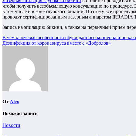
Лазерная эпиляция глубокого бикини
в столице проводится в к
чтобы получить всеобъемлющую консультацию по процедуре. 
в том числе и в зоне глубокого бикини. Поэтому все процеду
проводят сертифицированным лазерным аппаратом IRRADIA 
Запись на эпиляцию бикини, а также на первичный приём перед
Навигация
В чем ключевые особенности обуви данного концерна и по ка
Дезинфекция от коронавируса вместе с «Добролов»
по
записям
От
Alex
Похожая запись
Новости