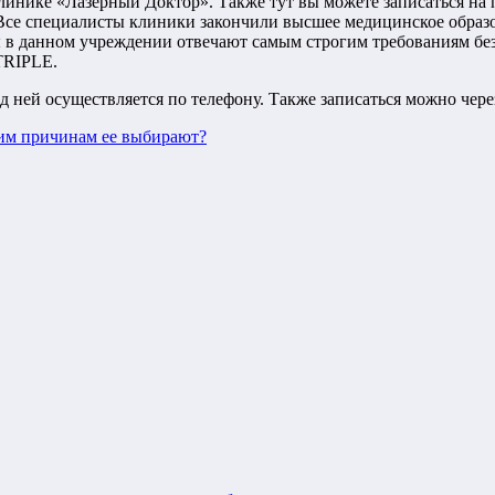
линике «Лазерный Доктор». Также тут вы можете записаться на
Все специалисты клиники закончили высшее медицинское образ
ры в данном учреждении отвечают самым строгим требованиям б
TRIPLE.
 ней осуществляется по телефону. Также записаться можно чере
ким причинам ее выбирают?