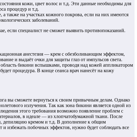
состояния кожи, цвет волос и т.д. Эти данные необходимы для
са процедур и т.д.
 а также на участках кожного покрова, если на них имеются
нкологических заболеваний.
ае, если специалист не сможет выявить противопоказаний.
ликационная анестезия — крем с обезболивающим эффектом,
вание и выдаёт очки для защиты глаз от импульсов света.
ет область бикини вспышками, проводя над кожей аппликатором
 будет процедура. В конце сеанса врач нанесёт на кожу
олога вы сможете вернуться к своим привычным делам. Однако
олетового излучения. Так как зона бикини является одной из
соблюдения этого требования возможно появление проблем с
материалов, в идеале — из хлопчатобумажной ткани. После
, депиляцию кремом и т.д. В дополнение к общим
т и избежать побочных эффектов, нужно будет соблюдать все