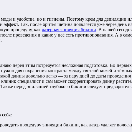
 моды и удобства, но и гигиены. Поэтому крем для депиляции ил
 эффект. Так, после бритья щетина появляется уже через день ил
такую процедуру, как
лазерная эпиляция бикини
. В нашей сегодн
ь после проведения и какие у неё есть противопоказания. А в сам
.
нако перед этим потребуется несложная подготовка. Во-первых, 
 Это нужно для сохранения контраста между светлой кожей и тёмн
такой длины довольно легко — за пару дней до даты проведения 
е клиник специалист и сам может скорректировать длину растит
но. Также перед эпиляцией глубокого бикини следует предварите
 себя:
проводить процедуру эпиляции бикини, как лазер удаляет волоск