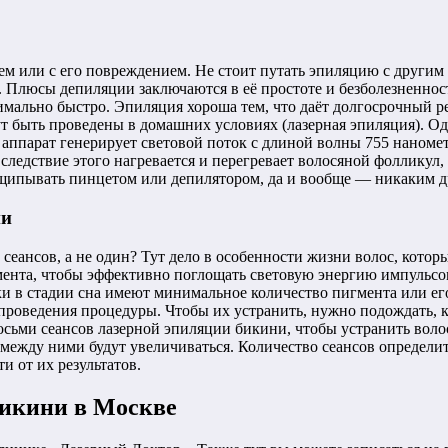
нем или с его повреждением. Не стоит путать эпиляцию с други
). Плюсы депиляции заключаются в её простоте и безболезненно
симально быстро. Эпиляция хороша тем, что даёт долгосрочный р
ут быть проведены в домашних условиях (лазерная эпиляция). Од
 аппарат генерирует световой поток с длиной волны 755 наноме
ледствие этого нагревается и перегревает волосяной фолликул, в
 выщипывать пинцетом или депилятором, да и вообще — никаким 
ни
 сеансов, а не один? Тут дело в особенности жизни волос, котор
гмента, чтобы эффективно поглощать световую энергию импульсом
ски в стадии сна имеют минимальное количество пигмента или ег
 проведения процедуры. Чтобы их устранить, нужно подождать, к
осьми сеансов лазерной эпиляции бикини, чтобы устранить воло
 между ними будут увеличиваться. Количество сеансов определит
и от их результатов.
бикини в Москве