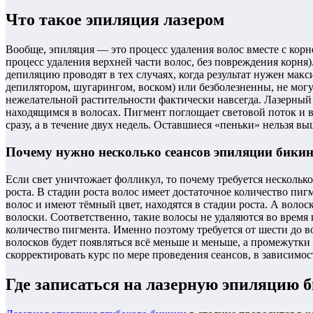
Что такое эпиляция лазером
Вообще, эпиляция — это процесс удаления волос вместе с кор
процесс удаления верхней части волос, без повреждения корня
депиляцию проводят в тех случаях, когда результат нужен мак
депилятором, шугарингом, воском) или безболезненны, не мог
нежелательной растительности фактически навсегда. Лазерный
находящимся в волосах. Пигмент поглощает световой поток и вс
сразу, а в течение двух недель. Оставшиеся «пеньки» нельзя
Почему нужно несколько сеансов эпиляции бики
Если свет уничтожает фолликул, то почему требуется несколько
роста. В стадии роста волос имеет достаточное количество пи
волос и имеют тёмный цвет, находятся в стадии роста. А воло
волоски. Соответственно, такие волосы не удаляются во время
количество пигмента. Именно поэтому требуется от шести до в
волосков будет появляться всё меньше и меньше, а промежутки
скорректировать курс по мере проведения сеансов, в зависимост
Где записаться на лазерную эпиляцию 