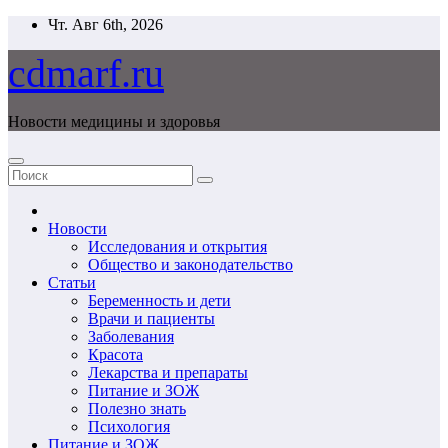
Перейти
Чт. Авг 6th, 2026
к
содержимому
cdmarf.ru
Новости медицины и здоровья
Новости
Исследования и открытия
Общество и законодательство
Статьи
Беременность и дети
Врачи и пациенты
Заболевания
Красота
Лекарства и препараты
Питание и ЗОЖ
Полезно знать
Психология
Питание и ЗОЖ