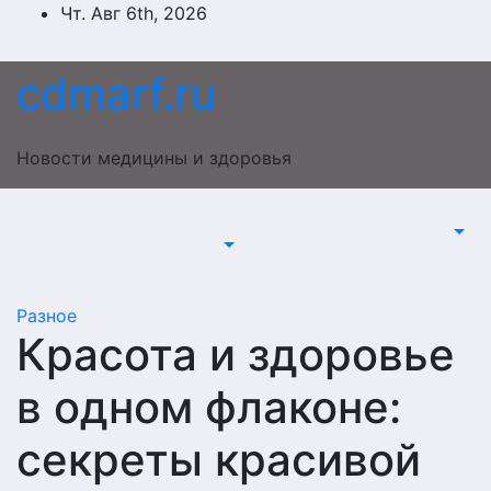
Перейти
Чт. Авг 6th, 2026
к
содержимому
cdmarf.ru
Новости медицины и здоровья
Разное
Красота и здоровье
в одном флаконе:
секреты красивой