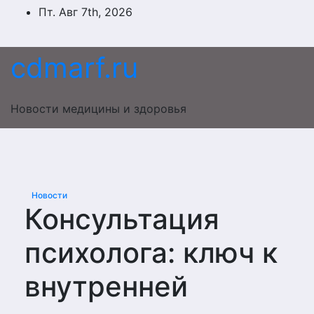
Перейти
Пт. Авг 7th, 2026
к
содержимому
cdmarf.ru
Новости медицины и здоровья
Новости
Консультация
психолога: ключ к
внутренней