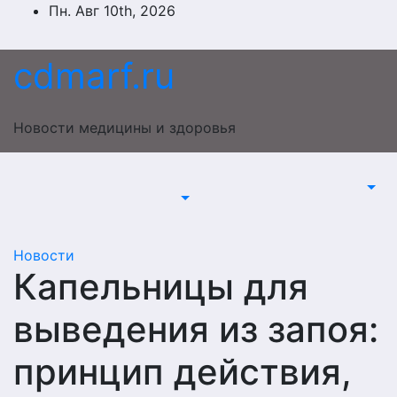
Перейти
Пн. Авг 10th, 2026
к
содержимому
cdmarf.ru
Новости медицины и здоровья
Новости
Капельницы для
выведения из запоя:
принцип действия,