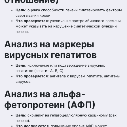
Цель:
оценка способности печени синтезировать факторы
свертывания крови.
Что
проверяется
:
увеличение протромбинового времени
может указывать на нарушение синтетической функции
печени.
Анализ на маркеры
вирусных гепатитов
Цель:
исключение или подтверждение вирусных
гепатитов (гепатит A, B, C).
Что
проверяется
:
антитела к вирусам гепатита, антигены
вирусов.
Анализ на альфа-
фетопротеин (АФП)
Цель:
скрининг на гепатоцеллюлярную карциному (рак
печени).
Что
исследуется
:
повышение уровня АФП может