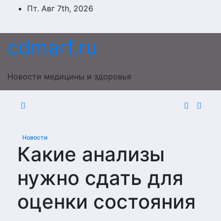
Перейти
Пт. Авг 7th, 2026
к
содержимому
cdmarf.ru
Новости медицины и здоровья
Новости
Какие анализы
нужно сдать для
оценки состояния