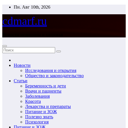
Перейти
Пн. Авг 10th, 2026
к
содержимому
cdmarf.ru
Новости медицины и здоровья
Новости
Исследования и открытия
Общество и законодательство
Статьи
Беременность и дети
Врачи и пациенты
Заболевания
Красота
Лекарства и препараты
Питание и ЗОЖ
Полезно знать
Психология
Питание и ЗОЖ