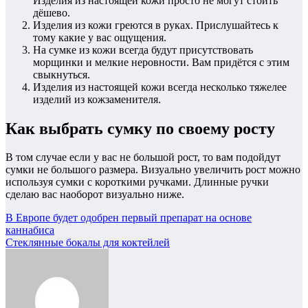
Изделия из настоящей кожи просто не могут стоить
дёшево.
Изделия из кожи греются в руках. Прислушайтесь к
тому какие у вас ощущения.
На сумке из кожи всегда будут присутствовать
морщинки и мелкие неровности. Вам придётся с этим
свыкнуться.
Изделия из настоящей кожи всегда несколько тяжелее
изделий из кожзаменителя.
Как выбрать сумку по своему росту
В том случае если у вас не большой рост, то вам подойдут
сумки не большого размера. Визуально увеличить рост можно
используя сумки с короткими ручками. Длинные ручки
сделаю вас наоборот визуально ниже.
Навигация
В Европе будет одобрен первый препарат на основе
каннабиса
по
Стеклянные бокалы для коктейлей
записям