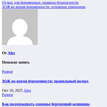
Навигация
Отдых для беременных: правила безопасности
ЗОЖ во время беременности: основные принципы
по
записям
От
Alex
Похожая запись
Разное
ЗОЖ во время беременности: правильный подход
Окт 10, 2025
Alex
Разное
Как поддерживать здоровье беременной женщины