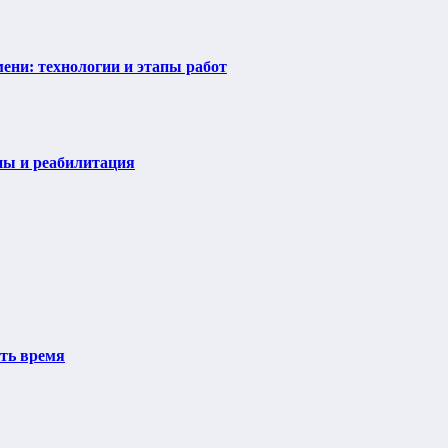
ени: технологии и этапы работ
пы и реабилитация
ить время