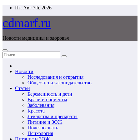
Перейти
Пт. Авг 7th, 2026
к
содержимому
cdmarf.ru
Новости медицины и здоровья
Новости
Исследования и открытия
Общество и законодательство
Статьи
Беременность и дети
Врачи и пациенты
Заболевания
Красота
Лекарства и препараты
Питание и ЗОЖ
Полезно знать
Психология
Питание и ЗОЖ