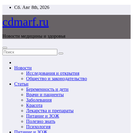
Перейти
Сб. Авг 8th, 2026
к
содержимому
cdmarf.ru
Новости медицины и здоровья
Новости
Исследования и открытия
Общество и законодательство
Статьи
Беременность и дети
Врачи и пациенты
Заболевания
Красота
Лекарства и препараты
Питание и ЗОЖ
Полезно знать
Психология
Питание и ЗОЖ