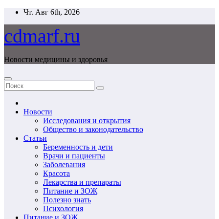
Перейти
Чт. Авг 6th, 2026
к
содержимому
cdmarf.ru
Новости медицины и здоровья
Новости
Исследования и открытия
Общество и законодательство
Статьи
Беременность и дети
Врачи и пациенты
Заболевания
Красота
Лекарства и препараты
Питание и ЗОЖ
Полезно знать
Психология
Питание и ЗОЖ