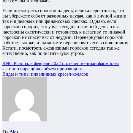
максимально точными.
Если посмотреть гороскоп на день, велика вероятность, что
вы убережете себя от различных неудач, как в личной жизни,
так и в деловых или финансовых сделках. Однако, если
гороскоп говорит, что у вас сегодня отличный день, а вы
настроены скептически и готовитесь к негативу, то никакой
гороскоп не спасет вас от неудачи. Перевернутый гороскоп
работает так же, и вы можете перерисовать его в свою пользу.
Кстати, посмотреть ежедневный гороскоп сегодня так же
естественно, как почистить зубы утром.
Навигация
RNC Pharma: в феврале 2022 г. отечественный фармпром
активно наращивал объем производства.
по
Виды и типы инвалидных кресел-колясок
записям
От
Alex