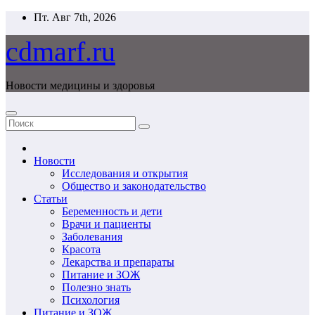
Перейти
Пт. Авг 7th, 2026
к
содержимому
cdmarf.ru
Новости медицины и здоровья
Новости
Исследования и открытия
Общество и законодательство
Статьи
Беременность и дети
Врачи и пациенты
Заболевания
Красота
Лекарства и препараты
Питание и ЗОЖ
Полезно знать
Психология
Питание и ЗОЖ