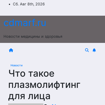
Перейти
Сб. Авг 8th, 2026
к
содержимому
cdmarf.ru
Новости медицины и здоровья
Новости
Что такое
плазмолифтинг
для лица