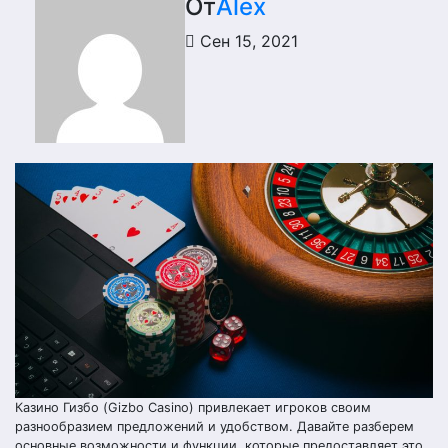
От
Alex
Сен 15, 2021
Казино Гизбо (Gizbo Casino) привлекает игроков своим
разнообразием предложений и удобством. Давайте разберем
основные возможности и функции, которые предоставляет это