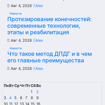
Авг 4, 2026
Alex
Новости
Протезирование конечностей:
современные технологии,
этапы и реабилитация
Авг 4, 2026
Alex
Новости
Что такое метод ДПДГ и в чем
его главные преимущества
Авг 4, 2026
Alex
Пн
Вт
Ср
Чт
Пт
Сб
Вс
1
2
3
4
5
6
7
8
9
10
11
12
13
14
15
16