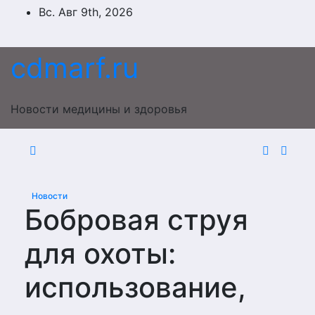
Перейти
Вс. Авг 9th, 2026
к
содержимому
cdmarf.ru
Новости медицины и здоровья
Новости
Бобровая струя
для охоты:
использование,