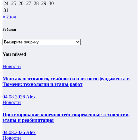
24
25
26
27
28
29
30
31
« Июл
Рубрики
Рубрики
You missed
Новости
Монтаж ленточного, свайного и плитного фундамента в
Тюмени: технологии и этапы работ
04.08.2026
Alex
Новости
Протезирование конечностей: современные технологии,
этапы и реабилитация
04.08.2026
Alex
Новости