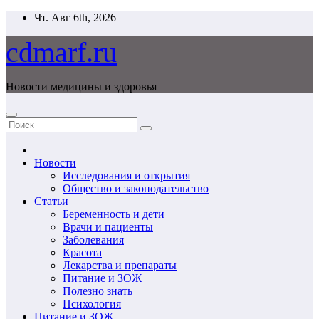
Перейти
Чт. Авг 6th, 2026
к
содержимому
cdmarf.ru
Новости медицины и здоровья
Новости
Исследования и открытия
Общество и законодательство
Статьи
Беременность и дети
Врачи и пациенты
Заболевания
Красота
Лекарства и препараты
Питание и ЗОЖ
Полезно знать
Психология
Питание и ЗОЖ