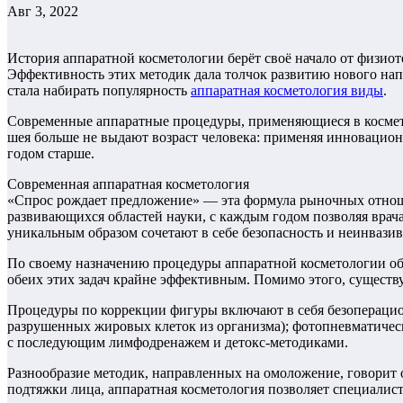
Авг 3, 2022
История аппаратной косметологии берёт своё начало от физио
Эффективность этих методик дала толчок развитию нового нап
стала набирать популярность
аппаратная косметология виды
.
Современные аппаратные процедуры, применяющиеся в косметол
шея больше не выдают возраст человека: применяя инновационн
годом старше.
Современная аппаратная косметология
«Спрос рождает предложение» — эта формула рыночных отноше
развивающихся областей науки, с каждым годом позволяя врач
уникальным образом сочетают в себе безопасность и неинвази
По своему назначению процедуры аппаратной косметологии об
обеих этих задач крайне эффективным. Помимо этого, существ
Процедуры по коррекции фигуры включают в себя безопераци
разрушенных жировых клеток из организма); фотопневматичес
с последующим лимфодренажем и детокс-методиками.
Разнообразие методик, направленных на омоложение, говорит 
подтяжки лица, аппаратная косметология позволяет специалис