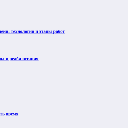
ени: технологии и этапы работ
пы и реабилитация
ить время