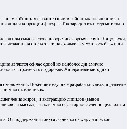
 обычным кабинетам физиотерапии в районных поликлиниках.
ия лица и коррекции фигуры. Так зародилась и стремительно
квальном смысле слова поворачивая время вспять. Лицо, руки,
выглядеть на столько лет, на сколько вам хотелось бы – и ни
ина является сейчас одной из наиболее динамично
лодость, стройность и здоровье. Аппаратные методики
ля омоложения. Новейшие научные разработки сделали решение
 в немногих клиниках.
асщепления жиров) и экстракцию липидов (вывод
оликовый массаж, а также многофакторное лечение целлюлита
ипа. От поддержания тонуса до аналогов хирургической