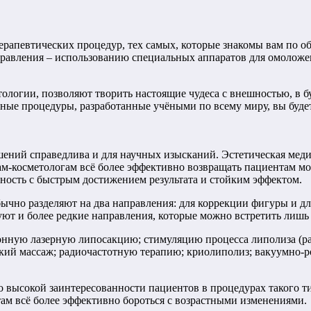
терапевтических процедур, тех самых, которые знакомы вам по
равления – использованию специальных аппаратов для омоложен
огии, позволяют творить настоящие чудеса с внешностью, в бу
ые процедуры, разработанные учёными по всему миру, вы будете 
ний справедлива и для научных изысканий. Эстетическая медиц
ам-косметологам всё более эффективно возвращать пациентам мо
вность с быстрым достижением результата и стойким эффектом.
ычно разделяют на два направления: для коррекции фигуры и д
уют и более редкие направления, которые можно встретить лишь
онную лазерную липосакцию; стимуляцию процесса липолиза (р
кий массаж; радиочастотную терапию; криолиполиз; вакуумно-р
о высокой заинтересованности пациентов в процедурах такого т
там всё более эффективно бороться с возрастными изменениями.