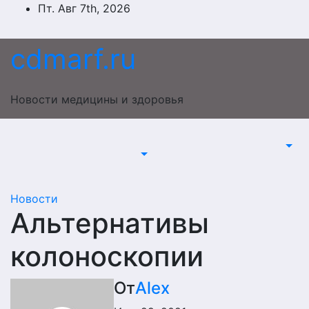
Перейти
Пт. Авг 7th, 2026
к
содержимому
cdmarf.ru
Новости медицины и здоровья
Новости
Альтернативы
колоноскопии
От
Alex