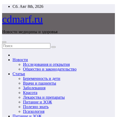
Перейти
Сб. Авг 8th, 2026
к
содержимому
cdmarf.ru
Новости медицины и здоровья
Новости
Исследования и открытия
Общество и законодательство
Статьи
Беременность и дети
Врачи и пациенты
Заболевания
Красота
Лекарства и препараты
Питание и ЗОЖ
Полезно знать
Психология
Питание и ЗОЖ