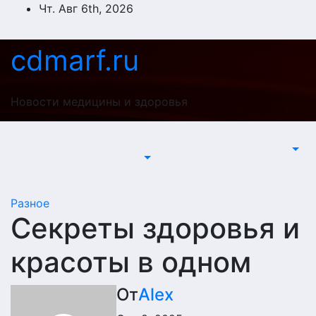
Перейти
Чт. Авг 6th, 2026
к
содержимому
cdmarf.ru
Новости медицины и здоровья
Разное
Секреты здоровья и
красоты в одном
От
Alex