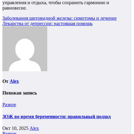
управления и отдыха, чтобы сохранить гармонию и
равновесие.
Навигация
Заболевания щитовидной железы: симптомы и лечение
Лекарства от депрессии: настоящая помощь
по
записям
От
Alex
Похожая запись
Разное
ЗОЖ во время беременности: правильный подход
Окт 10, 2025
Alex
Разное