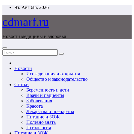
Перейти
Чт. Авг 6th, 2026
к
содержимому
cdmarf.ru
Новости медицины и здоровья
Новости
Исследования и открытия
Общество и законодательство
Статьи
Беременность и дети
Врачи и пациенты
Заболевания
Красота
Лекарства и препараты
Питание и ЗОЖ
Полезно знать
Психология
Питание и ЗОЖ