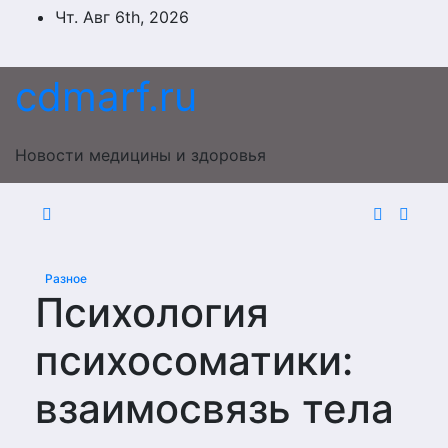
Перейти
Чт. Авг 6th, 2026
к
содержимому
cdmarf.ru
Новости медицины и здоровья
Разное
Психология
психосоматики:
взаимосвязь тела