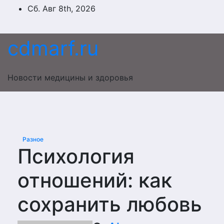
Перейти
Сб. Авг 8th, 2026
к
содержимому
cdmarf.ru
Новости медицины и здоровья
Разное
Психология
отношений: как
сохранить любовь