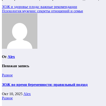
Навигация
ЗОЖ и здоровье плода: важные рекомендации
Психология мужчин: секреты отношений и семьи
по
записям
От
Alex
Похожая запись
Разное
ЗОЖ во время беременности: правильный подход
Окт 10, 2025
Alex
Разное