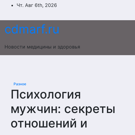
Перейти
Чт. Авг 6th, 2026
к
содержимому
cdmarf.ru
Новости медицины и здоровья
Разное
Психология
мужчин: секреты
отношений и