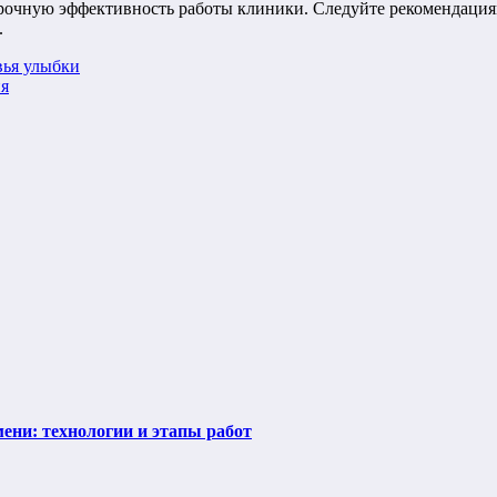
рочную эффективность работы клиники. Следуйте рекомендациям
.
вья улыбки
ия
ени: технологии и этапы работ