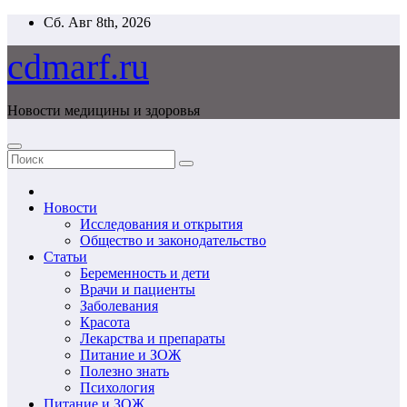
Перейти
Сб. Авг 8th, 2026
к
содержимому
cdmarf.ru
Новости медицины и здоровья
Новости
Исследования и открытия
Общество и законодательство
Статьи
Беременность и дети
Врачи и пациенты
Заболевания
Красота
Лекарства и препараты
Питание и ЗОЖ
Полезно знать
Психология
Питание и ЗОЖ