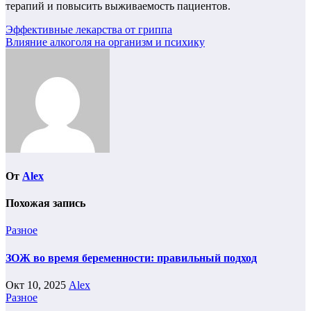
терапий и повысить выживаемость пациентов.
Навигация
Эффективные лекарства от гриппа
Влияние алкоголя на организм и психику
по
записям
От
Alex
Похожая запись
Разное
ЗОЖ во время беременности: правильный подход
Окт 10, 2025
Alex
Разное