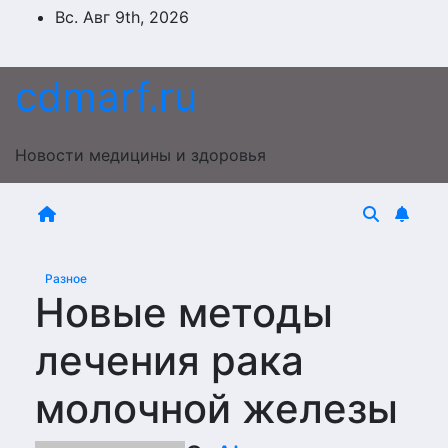
Перейти
Вс. Авг 9th, 2026
к
содержимому
cdmarf.ru
Новости медицины и здоровья
Разное
Новые методы
лечения рака
молочной железы