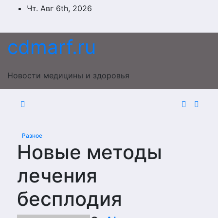
Перейти
Чт. Авг 6th, 2026
к
содержимому
cdmarf.ru
Новости медицины и здоровья
Разное
Новые методы
лечения
бесплодия