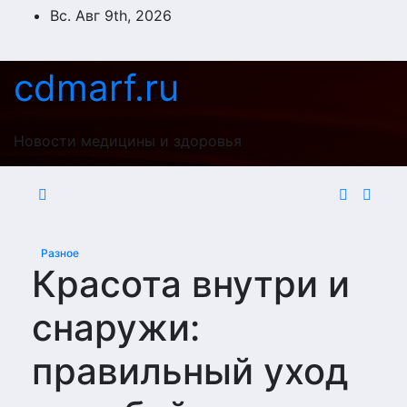
Перейти
Вс. Авг 9th, 2026
к
содержимому
cdmarf.ru
Новости медицины и здоровья
Разное
Красота внутри и
снаружи:
правильный уход