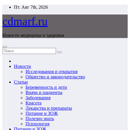
Перейти
Пт. Авг 7th, 2026
к
содержимому
cdmarf.ru
Новости медицины и здоровья
Новости
Исследования и открытия
Общество и законодательство
Статьи
Беременность и дети
Врачи и пациенты
Заболевания
Красота
Лекарства и препараты
Питание и ЗОЖ
Полезно знать
Психология
Питание и ЗОЖ