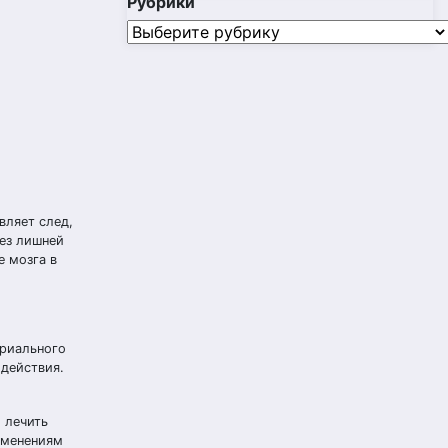
Рубрики
Рубрики
вляет след,
без лишней
 мозга в
ериального
одействия.
 лечить
зменениям