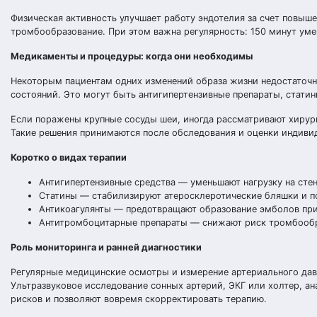
Физическая активность улучшает работу эндотелия за счет повыш
тромбообразование. При этом важна регулярность: 150 минут ум
Медикаменты и процедуры: когда они необходимы
Некоторым пациентам одних изменений образа жизни недостаточно
состояний. Это могут быть антигипертензивные препараты, стати
Если поражены крупные сосуды шеи, иногда рассматривают хирур
Такие решения принимаются после обследования и оценки индивид
Коротко о видах терапии
Антигипертензивные средства — уменьшают нагрузку на стен
Статины — стабилизируют атеросклеротические бляшки и п
Антикоагулянты — предотвращают образование эмболов при
Антитромбоцитарные препараты — снижают риск тромбообр
Роль мониторинга и ранней диагностики
Регулярные медицинские осмотры и измерение артериального дав
Ультразвуковое исследование сонных артерий, ЭКГ или холтер, а
рисков и позволяют вовремя скорректировать терапию.