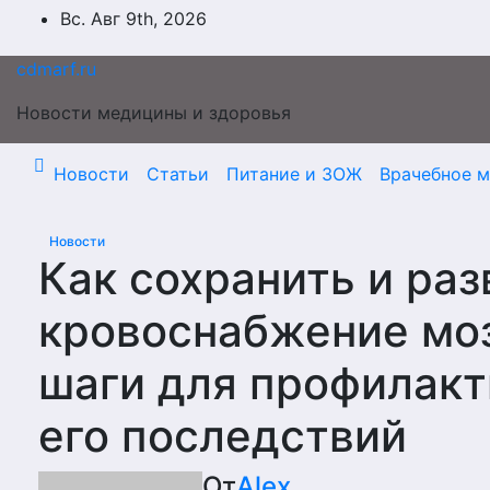
Перейти
Вс. Авг 9th, 2026
к
содержимому
cdmarf.ru
Новости медицины и здоровья
Новости
Статьи
Питание и ЗОЖ
Врачебное 
Новости
Как сохранить и ра
кровоснабжение моз
шаги для профилакт
его последствий
От
Alex