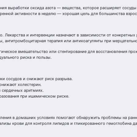
ения выработки оксида азота — вещества, которое расширяет сосуды
еренной активности в неделю — хорошая цель для большинства взро
. Лекарства и интервенции назначают в зависимости от конкретных 
ны, антитромбоцитарная терапия или антикоагулянты при мерцательн
гическое вмешательство или стентирование для восстановления про
уального риска и пользы.
ки сосудов и снижают риск разрыва.
онижают холестерин.
 сердечных аритмиях.
азования при ишемическом риске.
ления в домашних условиях помогают обнаружить проблемы на ранн
нализы крови для контроля липидов и гликированного гемоглобина д