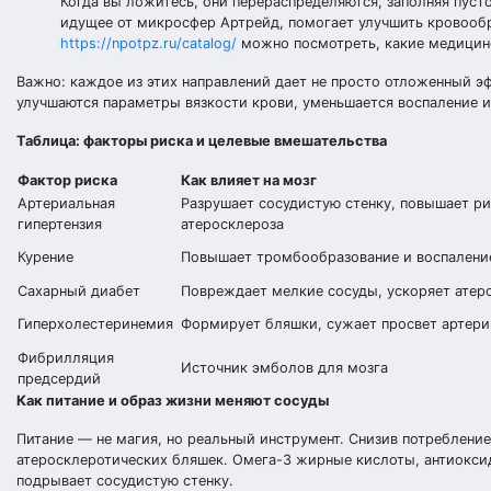
Когда вы ложитесь, они перераспределяются, заполняя пус
идущее от микросфер Артрейд, помогает улучшить кровообра
https://npotpz.ru/catalog/
можно посмотреть, какие медицинс
Важно: каждое из этих направлений дает не просто отложенный э
улучшаются параметры вязкости крови, уменьшается воспаление и
Таблица: факторы риска и целевые вмешательства
Фактор риска
Как влияет на мозг
Артериальная
Разрушает сосудистую стенку, повышает ри
гипертензия
атеросклероза
Курение
Повышает тромбообразование и воспалени
Сахарный диабет
Повреждает мелкие сосуды, ускоряет атер
Гиперхолестеринемия
Формирует бляшки, сужает просвет артери
Фибрилляция
Источник эмболов для мозга
предсердий
Как питание и образ жизни меняют сосуды
Питание — не магия, но реальный инструмент. Снизив потреблен
атеросклеротических бляшек. Омега-3 жирные кислоты, антиоксид
подрывает сосудистую стенку.