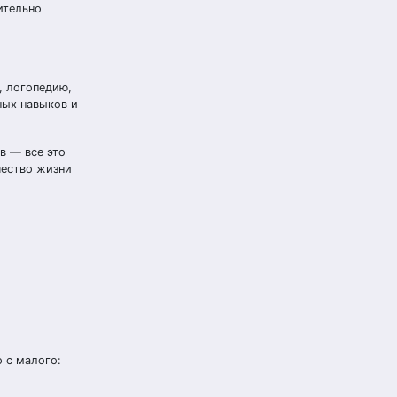
ительно
, логопедию,
ных навыков и
в — все это
чество жизни
 с малого: