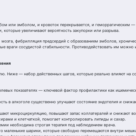
бом или эмболом, и кровоток перекрывается, и геморрагическим — 
, которые увеличивают вероятность закупорки или разрыва.
о мозга, фибрилляция предсердий с образованием эмболов, хрониче
ные враги сосудистой стабильности. Противодействовать им можно 
жения
лю. Ниже — набор действенных шагов, которые реально влияют на с
целевых показателях — ключевой фактор профилактики как ишемическ
ность в алкоголе существенно улучшают состояние эндотелия и снижа
чшают микроциркуляцию, повышают запас коллатералей и снижают во
ирами и клетчаткой, помогает контролировать липиды и сахар.
немии необходима строгая терапия под наблюдением врача.
о маленькие шарики, которые свободно перемещаются внутри мешк