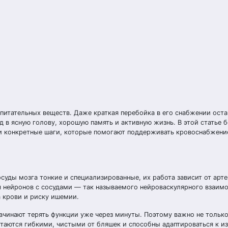
питательных веществ. Даже краткая перебойка в его снабжении оста
д в ясную голову, хорошую память и активную жизнь. В этой статье 
и конкретные шаги, которые помогают поддерживать кровоснабжение
суды мозга тонкие и специализированные, их работа зависит от арт
я нейронов с сосудами — так называемого нейроваскулярного взаим
 крови и риску ишемии.
начинают терять функции уже через минуты. Поэтому важно не только
стаются гибкими, чистыми от бляшек и способны адаптироваться к и