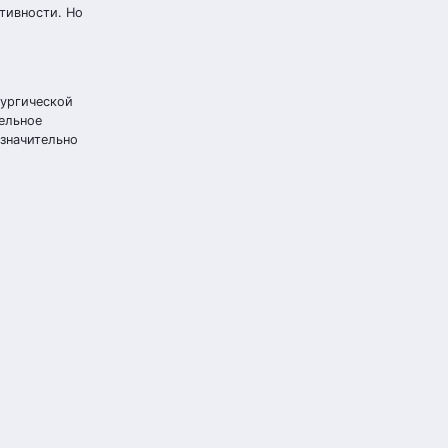
тивности. Но
рургической
тельное
 значительно