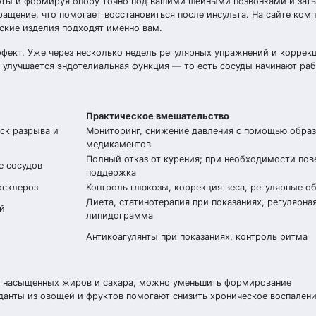
тоты и формируя опору точно под вашими шейными позвонками и зат
щение, что помогает восстановиться после инсульта. На сайте компа
кие изделия подходят именно вам.
ффект. Уже через несколько недель регулярных упражнений и коррек
 улучшается эндотелиальная функция — то есть сосуды начинают раб
Практическое вмешательство
ск разрыва и
Мониторинг, снижение давления с помощью образ
медикаментов
Полный отказ от курения; при необходимости пов
е сосудов
поддержка
осклероз
Контроль глюкозы, коррекция веса, регулярные о
Диета, статинотерапия при показаниях, регулярна
й
липидограмма
Антикоагулянты при показаниях, контроль ритма
ие насыщенных жиров и сахара, можно уменьшить формирование
анты из овощей и фруктов помогают снизить хроническое воспалени