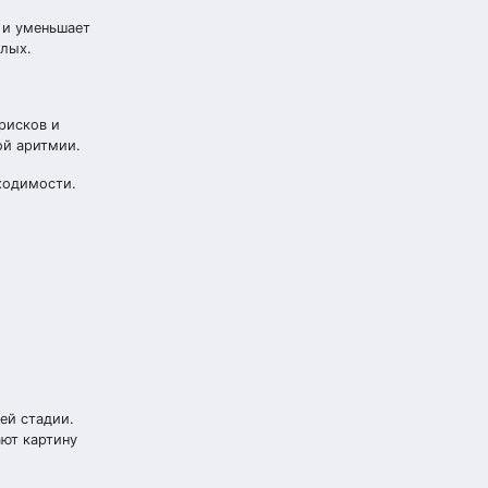
 и уменьшает
слых.
рисков и
ой аритмии.
ходимости.
ей стадии.
ают картину