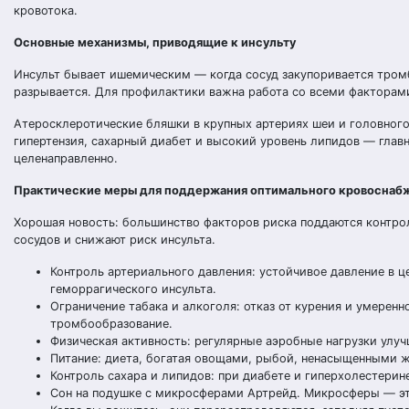
кровотока.
Основные механизмы, приводящие к инсульту
Инсульт бывает ишемическим — когда сосуд закупоривается тром
разрывается. Для профилактики важна работа со всеми факторами
Атеросклеротические бляшки в крупных артериях шеи и головног
гипертензия, сахарный диабет и высокий уровень липидов — глав
целенаправленно.
Практические меры для поддержания оптимального кровоснаб
Хорошая новость: большинство факторов риска поддаются контро
сосудов и снижают риск инсульта.
Контроль артериального давления: устойчивое давление в 
геморрагического инсульта.
Ограничение табака и алкоголя: отказ от курения и умерен
тромбообразование.
Физическая активность: регулярные аэробные нагрузки улу
Питание: диета, богатая овощами, рыбой, ненасыщенными ж
Контроль сахара и липидов: при диабете и гиперхолестери
Сон на подушке с микросферами Артрейд. Микросферы — эт