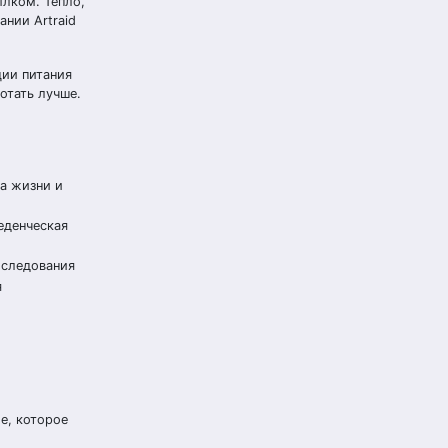
ылком. Тепло,
нии Artraid
ции питания
отать лучше.
а жизни и
еденческая
бследования
я
е, которое