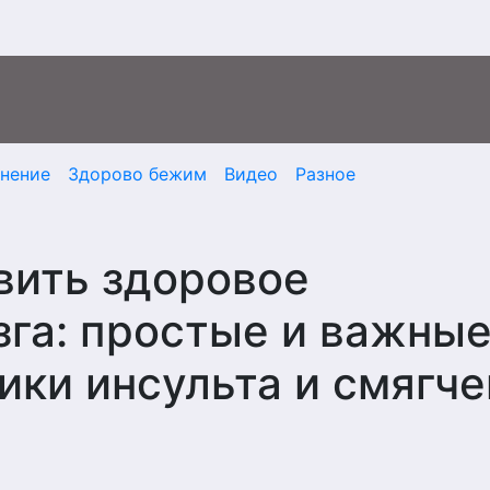
мнение
Здорово бежим
Видео
Разное
звить здоровое
га: простые и важны
ики инсульта и смягче