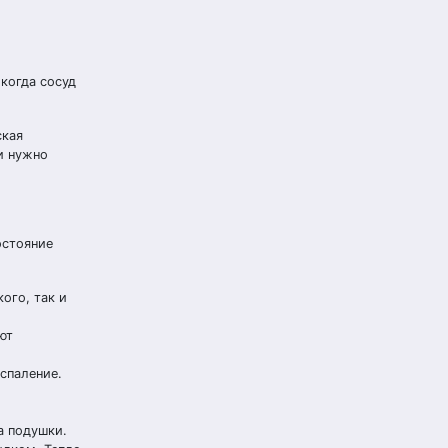
когда сосуд
ская
и нужно
остояние
ого, так и
ют
спаление.
а подушки.