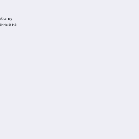
аботку
енные на