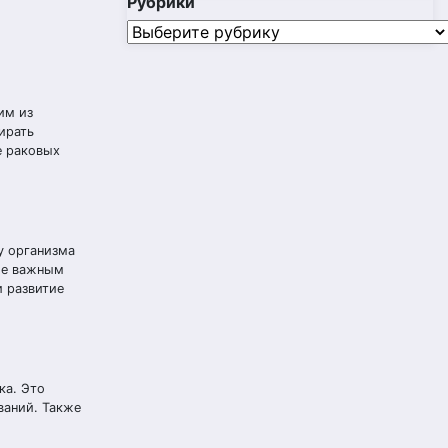
Рубрики
Рубрики
им из
ирать
е раковых
у организма
кже важным
и развитие
ка. Это
ваний. Также