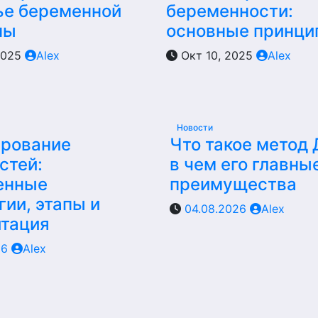
ье беременной
беременности:
ны
основные принци
2025
Alex
Окт 10, 2025
Alex
Новости
ирование
Что такое метод
стей:
в чем его главны
енные
преимущества
гии, этапы и
04.08.2026
Alex
итация
26
Alex