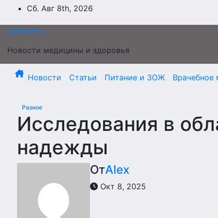
Перейти
Сб. Авг 8th, 2026
к
содержимому
cdmarf.ru
Новости медицины и здоровья
Новости
Статьи
Питание и ЗОЖ
Врачебное 
Разное
Исследования в обл
надежды
От
Alex
Окт 8, 2025