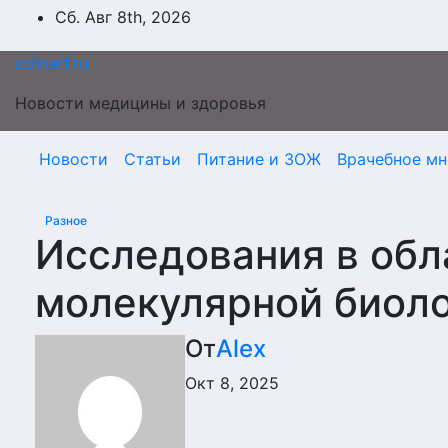
Перейти
Сб. Авг 8th, 2026
к
содержимому
cdmarf.ru
Новости медицины и здоровья
Новости
Статьи
Питание и ЗОЖ
Врачебное мн
Разное
Исследования в обл
молекулярной биол
От
Alex
Окт 8, 2025