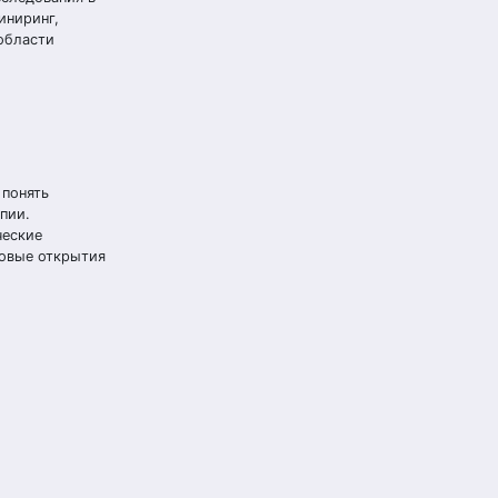
иниринг,
 области
 понять
пии.
ческие
новые открытия