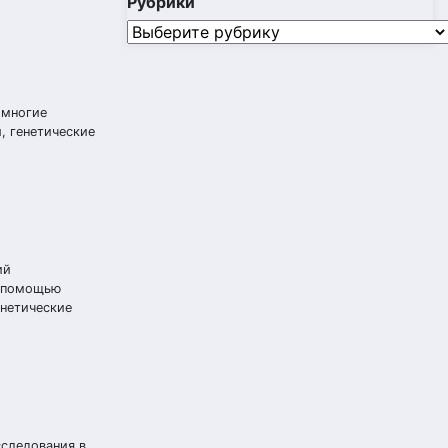
Рубрики
Рубрики
 многие
, генетические
ий
С помощью
енетические
сследования в