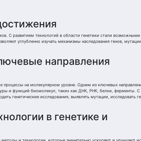
 достижения
змов. С развитием технологий в области генетики стали возможными
зволяют углубленно изучать механизмы наследования генов, мутации
ключевые направления
ие процессы на молекулярном уровне. Одним из ключевых направлен
уры и функций биомолекул, таких как ДНК, РНК, белки, ферменты. 
дить генетические исследования, выявлять мутации, исследовать г
нологии в генетике и
е методы и технологии, которые значительно ускоряют и улучшают и