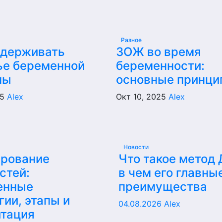
Разное
ддерживать
ЗОЖ во время
ье беременной
беременности:
ны
основные принци
25
Alex
Окт 10, 2025
Alex
Новости
ирование
Что такое метод
стей:
в чем его главны
енные
преимущества
гии, этапы и
04.08.2026
Alex
итация