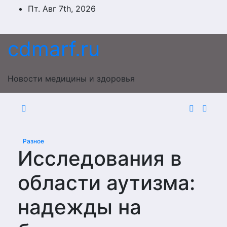
Перейти
Пт. Авг 7th, 2026
к
содержимому
cdmarf.ru
Новости медицины и здоровья
Разное
Исследования в
области аутизма:
надежды на