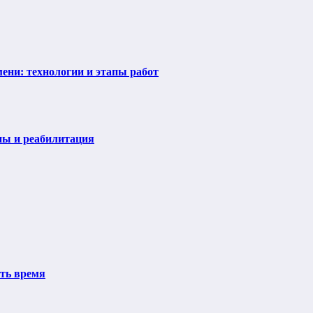
ени: технологии и этапы работ
пы и реабилитация
ить время