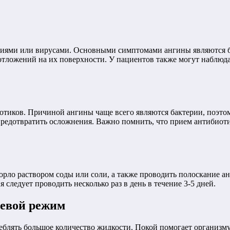
риями или вирусами. Основными симптомами ангины являются бо
тложений на их поверхности. У пациентов также могут наблюдать
тиков. Причиной ангины чаще всего являются бактерии, поэтом
едотвратить осложнения. Важно помнить, что прием антибиотик
рло раствором соды или соли, а также проводить полоскание ан
следует проводить несколько раз в день в течение 3-5 дней.
ьевой режим
блять большое количество жидкости. Покой помогает организму 