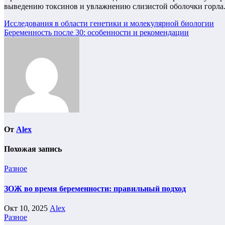
выведению токсинов и увлажнению слизистой оболочки горла. 
Навигация
Исследования в области генетики и молекулярной биологии
Беременность после 30: особенности и рекомендации
по
записям
От
Alex
Похожая запись
Разное
ЗОЖ во время беременности: правильный подход
Окт 10, 2025
Alex
Разное