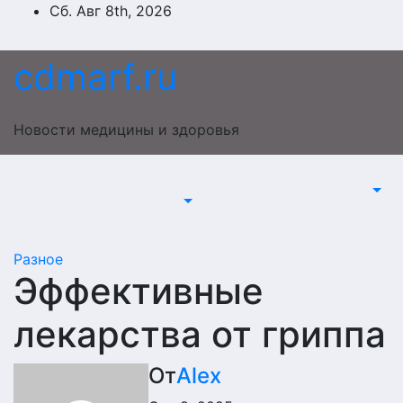
Перейти
Сб. Авг 8th, 2026
к
содержимому
cdmarf.ru
Новости медицины и здоровья
Разное
Эффективные
лекарства от гриппа
От
Alex