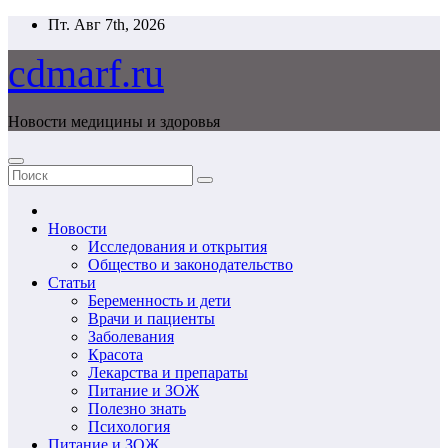
Перейти
Пт. Авг 7th, 2026
к
содержимому
cdmarf.ru
Новости медицины и здоровья
Новости
Исследования и открытия
Общество и законодательство
Статьи
Беременность и дети
Врачи и пациенты
Заболевания
Красота
Лекарства и препараты
Питание и ЗОЖ
Полезно знать
Психология
Питание и ЗОЖ